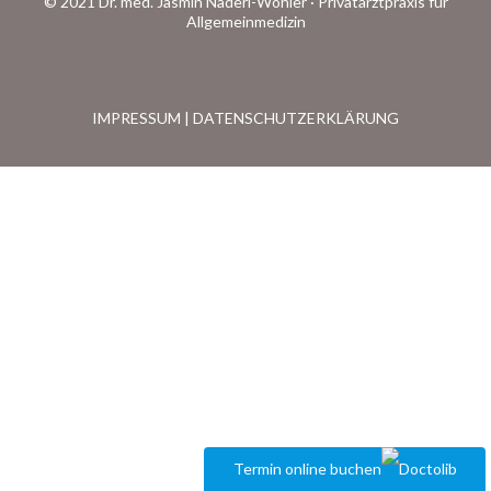
© 2021 Dr. med. Jasmin Naderi-Wöhler · Privatarztpraxis für
Allgemeinmedizin
IMPRESSUM
|
DATENSCHUTZERKLÄRUNG
Termin online buchen